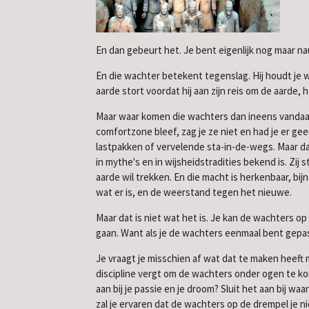
En dan gebeurt het. Je bent eigenlijk nog maar na
En die wachter betekent tegenslag. Hij houdt je weg
aarde stort voordat hij aan zijn reis om de aarde, 
Maar waar komen die wachters dan ineens vandaan?
comfortzone bleef, zag je ze niet en had je er geen
lastpakken of vervelende sta-in-de-wegs. Maar dat 
in mythe's en in wijsheidstradities bekend is. Zij
aarde wil trekken. En die macht is herkenbaar, bij
wat er is, en de weerstand tegen het nieuwe.
Maar dat is niet wat het is. Je kan de wachters o
gaan. Want als je de wachters eenmaal bent gepas
Je vraagt je misschien af wat dat te maken heeft m
discipline vergt om de wachters onder ogen te kome
aan bij je passie en je droom? Sluit het aan bij 
zal je ervaren dat de wachters op de drempel je n