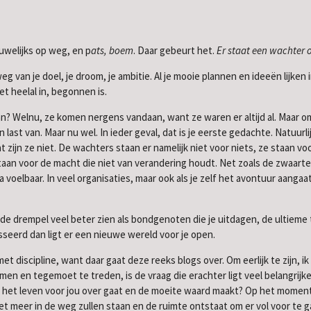
uwelijks op weg, en p
ats, boem
. Daar gebeurt het.
Er staat een wachter o
 van je doel, je droom, je ambitie. Al je mooie plannen en ideeën lijken i
het heelal in, begonnen is.
 Welnu, ze komen nergens vandaan, want ze waren er altijd al. Maar omd
 last van. Maar nu wel. In ieder geval, dat is je eerste gedachte. Natuurl
zijn ze niet. De wachters staan er namelijk niet voor niets, ze staan vo
 staan voor de macht die niet van verandering houdt. Net zoals de zwaart
na voelbaar. In veel organisaties, maar ook als je zelf het avontuur aanga
p de drempel veel beter zien als bondgenoten die je uitdagen, de ultieme
seerd dan ligt er een nieuwe wereld voor je open.
et discipline, want daar gaat deze reeks blogs over. Om eerlijk te zijn, 
n en tegemoet te treden, is de vraag die erachter ligt veel belangrijker: 
waar het leven voor jou over gaat en de moeite waard maakt? Op het mome
iet meer in de weg zullen staan en de ruimte ontstaat om er vol voor te 