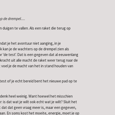
p de drempel....
n duigen te vallen. Als een raket die terug op
at je het avontuur niet aanging, in je
ijk kan je de wachters op de drempel zien als
or 'de test'. Dat is een gegeven dat al eeuwenlang
ekracht uit alle macht de raket weer terug naar de
at voel je de macht van het in stand houden van
 test of je echt bereid bent het nieuwe pad op te
ik denk heel weinig. Want hoewel het misschien
is dat wat je wilt ook echt wat je wilt? Sluit het
nt dat dat geen vraag meer is, maar een gegeven,
gaan. En soms kost het moeite, energie, moet je op