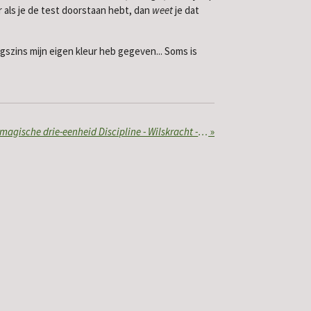
r als je de test doorstaan hebt, dan
weet
je dat
igszins mijn eigen kleur heb gegeven... Soms is
Versterk je discipline (9): De magische drie-eenheid Discipline - Wilskracht - Doorzettingsvermogen
»