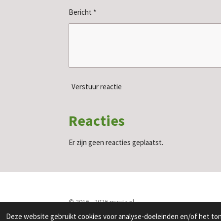
Bericht *
Verstuur reactie
Reacties
Er zijn geen reacties geplaatst.
© 2016 - 2026 mayta.nl
Deze website gebruikt cookies voor analyse-doeleinden en/of het tone